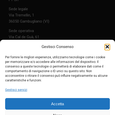
Sede legale
Via Tremellin, 1
36050 Gambugliano (VI)
Sede operativa
Via Cal de Guà, 61
36075 Montecchio Maggiore (VI)
Gestisci Consenso
Contatti
Per fornire le migliori esperienze, utilizziamo tecnologie come i cookie
per memorizzare e/o accedere alle informazioni del dispositivo. Il
Tel.
0444.208597
consenso a queste tecnologie ci permetterà di elaborare dati come il
comportamento di navigazione o ID unici su questo sito. Non
info@ftlavorazionimeccaniche.com
acconsentire o ritirare il consenso può influire negativamente su alcune
caratteristiche e funzioni.
Links
Gestisci servizi
Contatti
Privacy policy
Accetta
Cookie policy